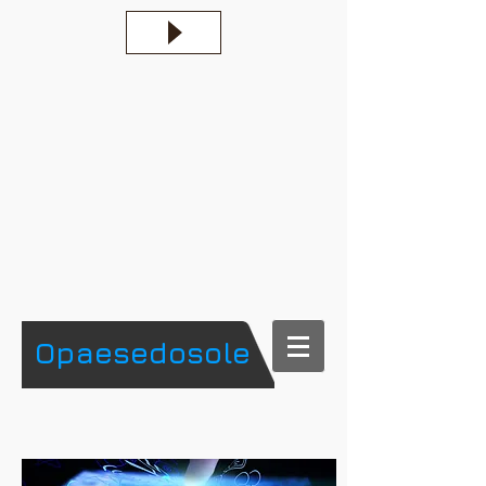
​Opaesedosole