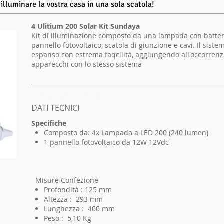
 illuminare la vostra casa in una sola scatola!
4 Ulitium 200 Solar Kit Sundaya
Kit di illuminazione composto da una lampada con batteri
pannello fotovoltaico, scatola di giunzione e cavi. Il sist
espanso con estrema faqcilità, aggiungendo all'occorrenza
apparecchi con lo stesso sistema
I'm a product 2
DATI TECNICI
Specifiche
Composto da: 4x Lampada a LED 200 (240 lumen)
1 pannello fotovoltaico da 12W 12Vdc
Misure Confezione
Profondità : 125 mm
Altezza : 293 mm
Lunghezza : 400 mm
Peso : 5,10 Kg