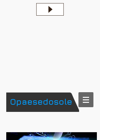
​Opaesedosole