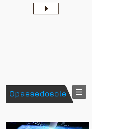
​Opaesedosole