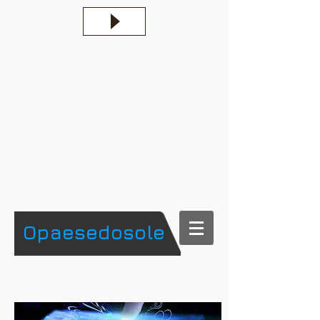
​Opaesedosole