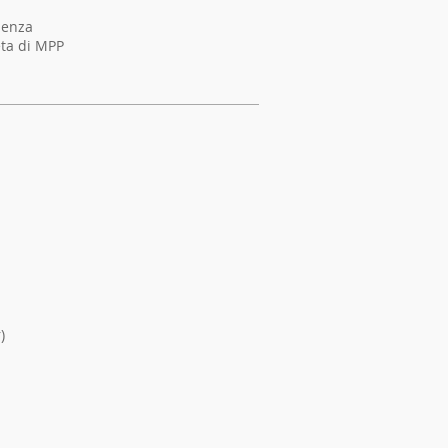
senza
eta di MPP
)