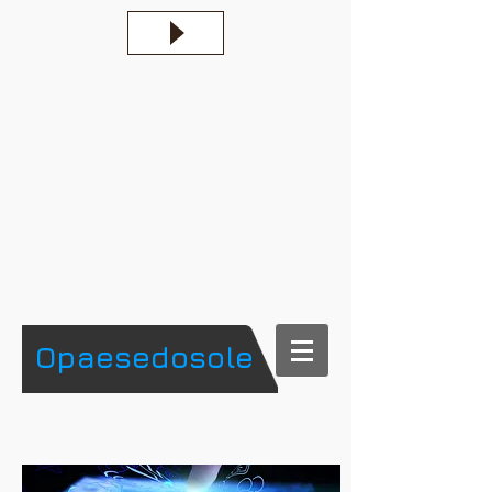
​Opaesedosole