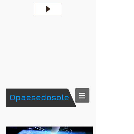
​Opaesedosole