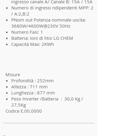
ingresso canale A/ Canale B: 15A / 15A
Numero di ingressi ndipendenti MPP: 2
/ A:2,B:2
PNom out Potenza nominale uscita:
3680W/4600W@230V 50Hz
Numero Fasi: 1
Batteria: Ioni di litio LG CHEM
Capacità Max: 2KWh
Misure
Profondità : 252mm
Altezza : 711 mm
Lunghezza : 877 mm
Peso Inverter /Batteria : 30,0 Kg /
27,5Kg
Codice E.00.0000
I'm a product 3