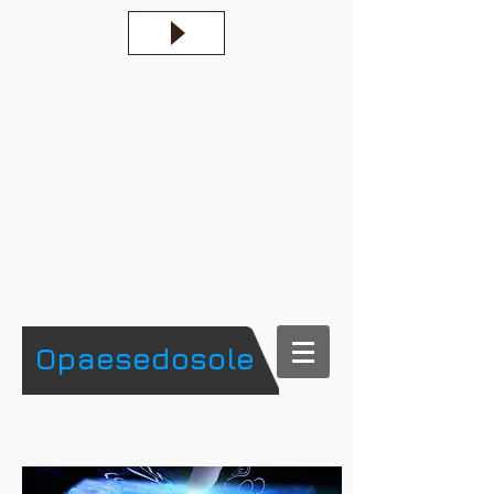
​Opaesedosole