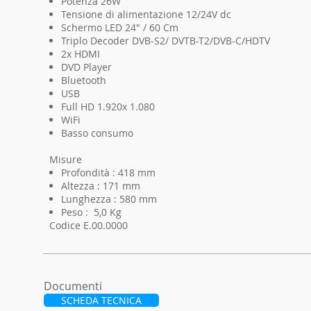
Potenza 26W
Tensione di alimentazione 12/24V dc
Schermo LED 24" / 60 Cm
Triplo Decoder DVB-S2/ DVTB-T2/DVB-C/HDTV
2x HDMI
DVD Player
Bluetooth
USB
Full HD 1.920x 1.080
WiFi
Basso consumo
Misure
Profondità : 418 mm
Altezza : 171 mm
Lunghezza : 580 mm
Peso : 5,0 Kg
Codice E.00.0000
I'm a product 3
Documenti
SCHEDA TECNICA