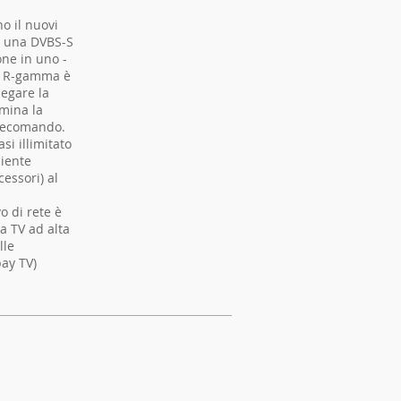
no il nuovi
di una DVBS-S
one in uno -
la R-gamma è
legare la
imina la
elecomando.
si illimitato
ciente
essori) al
o di rete è
a TV ad alta
lle
pay TV)