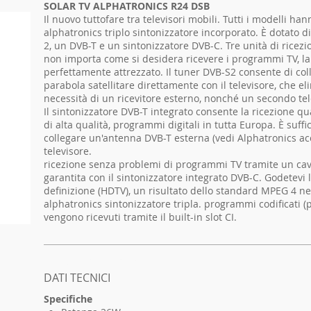
SOLAR TV ALPHATRONICS R24 DSB
Il nuovo tuttofare tra televisori mobili. Tutti i modelli han
alphatronics triplo sintonizzatore incorporato. È dotato 
2, un DVB-T e un sintonizzatore DVB-C. Tre unità di ricezi
non importa come si desidera ricevere i programmi TV, 
perfettamente attrezzato. Il tuner DVB-S2 consente di col
parabola satellitare direttamente con il televisore, che el
necessità di un ricevitore esterno, nonché un secondo t
Il sintonizzatore DVB-T integrato consente la ricezione qua
di alta qualità, programmi digitali in tutta Europa. È suffi
collegare un'antenna DVB-T esterna (vedi Alphatronics acc
televisore.
ricezione senza problemi di programmi TV tramite un cav
garantita con il sintonizzatore integrato DVB-C. Godetevi l
definizione (HDTV), un risultato dello standard MPEG 4 ne
alphatronics sintonizzatore tripla. programmi codificati (
vengono ricevuti tramite il built-in slot CI.
I'm a product 2
DATI TECNICI
Specifiche